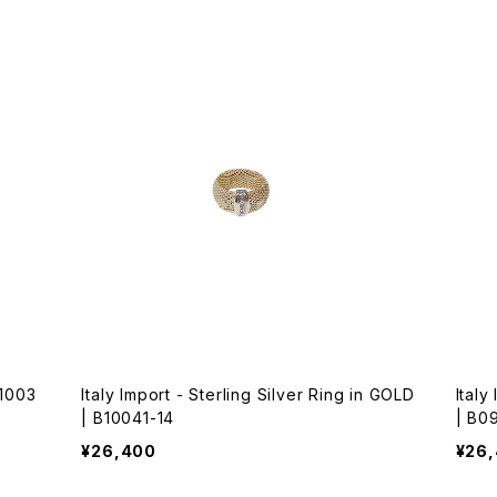
B1003
Italy Import - Sterling Silver Ring in GOLD
Italy
| B10041-14
| B0
¥26,400
¥26