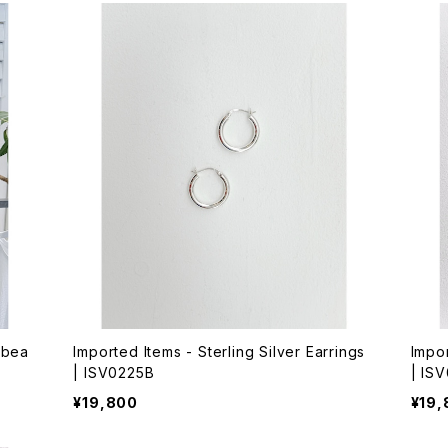
ybea
Imported Items - Sterling Silver Earrings
Impor
| ISV0225B
| IS
¥19,800
¥19,