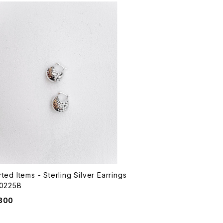
ted Items - Sterling Silver Earrings
V0225B
800